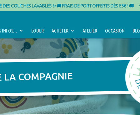
TE DES COUCHES LAVABLES ✨
🚚 FRAIS DE PORT OFFERTS DÈS 65€ ! 🚚
S INFOS…
LOUER
ACHETER
ATELIER
OCCASION
BLO
E LA COMPAGNIE