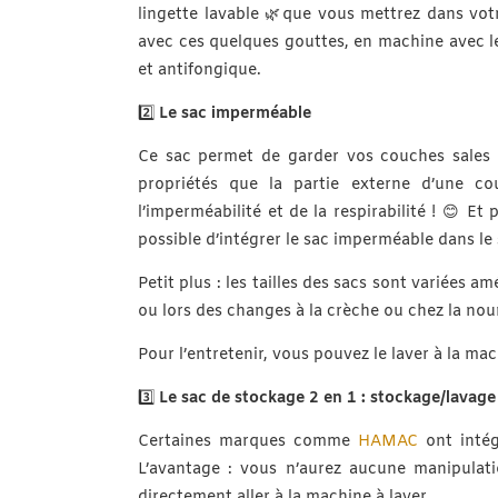
lingette lavable 🌿que vous mettrez dans votre
avec ces quelques gouttes, en machine avec le
et antifongique.
2️⃣
Le sac imperméable
Ce sac permet de garder vos couches sales 
propriétés que la partie externe d’une c
l’imperméabilité et de la respirabilité ! 😊 E
possible d’intégrer le sac imperméable dans l
Petit plus : les tailles des sacs sont variées a
ou lors des changes à la crèche ou chez la no
Pour l’entretenir, vous pouvez le laver à la machi
3️⃣
Le sac de stockage 2 en 1 : stockage/lavage
Certaines marques comme
HAMAC
ont intég
L’avantage : vous n’aurez aucune manipulat
directement aller à la machine à laver.