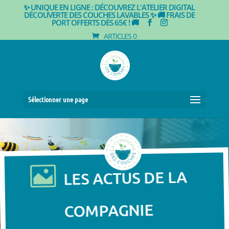
✨ UNIQUE EN LIGNE : DÉCOUVREZ L'ATELIER DIGITAL
DÉCOUVERTE DES COUCHES LAVABLES ✨
🚚 FRAIS DE
PORT OFFERTS DÈS 65€ ! 🚚
ARTICLES 0
Sélectionner une page

LES ACTUS DE LA
COMPAGNIE