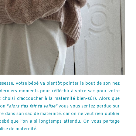
sesse, votre bébé va bientôt pointer le bout de son nez
s derniers moments pour réfléchir à votre sac pour votre
 choisi d’accoucher à la maternité bien-sûr). Alors que
on “
alors t’as fait ta valise”
vous vous sentez perdue sur
dre dans son sac de maternité, car on ne veut rien oublier
t bébé que l’on a si longtemps attendu. On vous partage
lise de maternité.