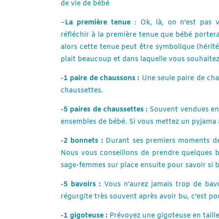
de vie de bébé
–
La première tenue
: Ok, là, on n’est pas v
réfléchir à la première tenue que bébé portera
alors cette tenue peut être symbolique (hérit
plait beaucoup et dans laquelle vous souhaitez 
-1 paire de chaussons :
Une seule paire de cha
chaussettes.
-5 paires de chaussettes :
Souvent vendues en l
ensembles de bébé. Si vous mettez un pyjama à
-2 bonnets :
Durant ses premiers moments de v
Nous vous conseillons de prendre quelques b
sage-femmes sur place ensuite pour savoir si 
-5 bavoirs :
Vous n’aurez jamais trop de bavoir
régurgite très souvent après avoir bu, c’est po
-1 gigoteuse :
Prévoyez une gigoteuse en taille