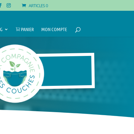
ARTICLES 0
G
PANIER
MON COMPTE
