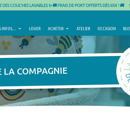
TE DES COUCHES LAVABLES ✨
🚚 FRAIS DE PORT OFFERTS DÈS 65€ ! 🚚
S INFOS…
LOUER
ACHETER
ATELIER
OCCASION
BLO
E LA COMPAGNIE