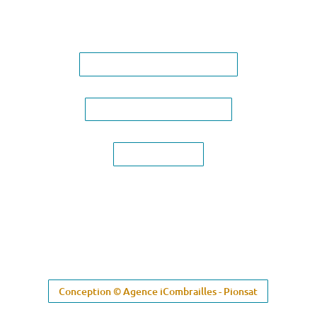
Conditions générales de vente
Vous êtes professionnel.le ?
Nous contacter
Conception © Agence iCombrailles - Pionsat