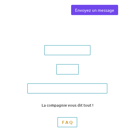
Ils parlent de nous !
J'offre
bonjour@lacompagniedescouches.fr
La compagnie vous dit tout !
F A Q