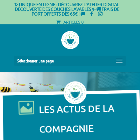
✨ UNIQUE EN LIGNE : DÉCOUVREZ L'ATELIER DIGITAL
DÉCOUVERTE DES COUCHES LAVABLES ✨
🚚 FRAIS DE
PORT OFFERTS DÈS 65€ ! 🚚
ARTICLES 0
Sélectionner une page

LES ACTUS DE LA
COMPAGNIE