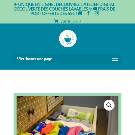
✨ UNIQUE EN LIGNE : DÉCOUVREZ L'ATELIER DIGITAL
DÉCOUVERTE DES COUCHES LAVABLES ✨
🚚 FRAIS DE
PORT OFFERTS DÈS 65€ ! 🚚
ARTICLES 0
Sélectionner une page