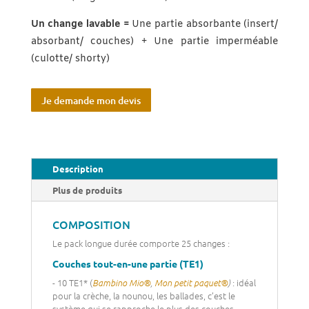
Un change lavable =
Une partie absorbante (insert/
absorbant/ couches) + Une partie imperméable
(culotte/ shorty)
Je demande mon devis
Description
Plus de produits
COMPOSITION
Le pack longue durée comporte 25 changes :
Couches tout-en-une partie (TE1)
- 10 TE1* (
: idéal
Bambino Mio®
,
Mon petit paquet®
)
pour la crèche, la nounou, les ballades, c’est le
système qui se rapproche le plus des couches