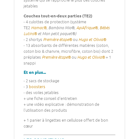
jetables
Couches tout-en-deux parties (TE2)
- 4 culottes de protection (système
TE2
Hamac®
, Bambino Mio®,
ApiAfrique®
,
Bébés
Lutins®
et Mon petit paquet®)
- 2 shortys
ou
Première étape®
Hugo et Olivia®
- 13 absorbants de différentes matières (coton,
coton bio & chanvre, microfibre, coton bio) dont 2
préplates
ou
+ 1
Première étape®
Hugo et Olivia®
snappi
Et en plus...
- 2 sacs de stockage
- 3
boosters
- des voiles jetables
+ une fiche conseil d'entretien
+ une vidéo explicative : démonstration de
l'utilisation des produits
+ 1 panier à lingettes en cellulose offert de bon
cœur