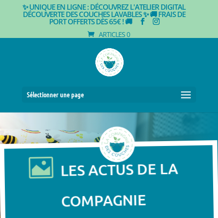
✨ UNIQUE EN LIGNE : DÉCOUVREZ L'ATELIER DIGITAL
DÉCOUVERTE DES COUCHES LAVABLES ✨
🚚 FRAIS DE
PORT OFFERTS DÈS 65€ ! 🚚
ARTICLES 0
Sélectionner une page

LES ACTUS DE LA
COMPAGNIE