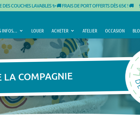
TE DES COUCHES LAVABLES ✨
🚚 FRAIS DE PORT OFFERTS DÈS 65€ ! 🚚
S INFOS…
LOUER
ACHETER
ATELIER
OCCASION
BLO
E LA COMPAGNIE