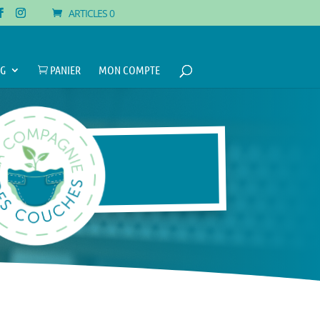
ARTICLES 0
G
PANIER
MON COMPTE
