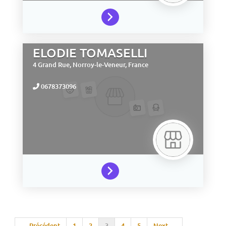
ELODIE TOMASELLI
4 Grand Rue,
Norroy-le-Veneur,
France
0678373096
← Précédent
1
2
3
4
5
Next →