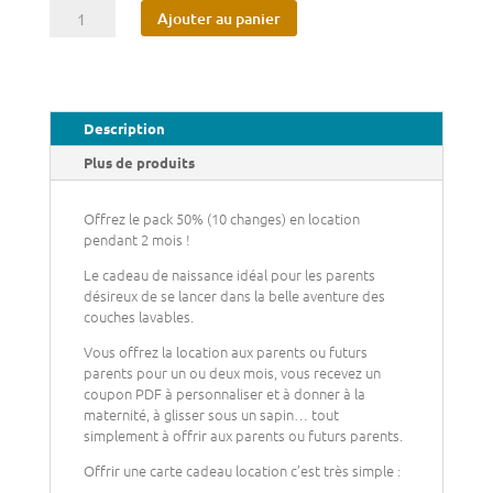
quantité
Ajouter au panier
de
Carte
Cadeau
LocationPetit
Pack
Description
2
mois
Plus de produits
Offrez le pack 50% (10 changes) en location
pendant 2 mois !
Le cadeau de naissance idéal pour les parents
désireux de se lancer dans la belle aventure des
couches lavables.
Vous offrez la location aux parents ou futurs
parents pour un ou deux mois, vous recevez un
coupon PDF à personnaliser et à donner à la
maternité, à glisser sous un sapin… tout
simplement à offrir aux parents ou futurs parents.
Offrir une carte cadeau location c’est très simple :