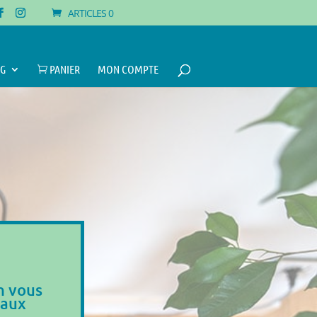
ARTICLES 0
G
PANIER
MON COMPTE

n vous
 aux