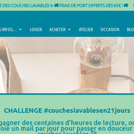
TE DES COUCHES LAVABLES ✨
🚚 FRAIS DE PORT OFFERTS DÈS 65€ ! 🚚
S INFOS…
LOUER
ACHETER
ATELIER
OCCASION
BLO
CHALLENGE #coucheslavablesen21jours
gagner des centaines d’heures de lecture, o
oie un mail par jour pour passer en douceur
couches lavables 🥰