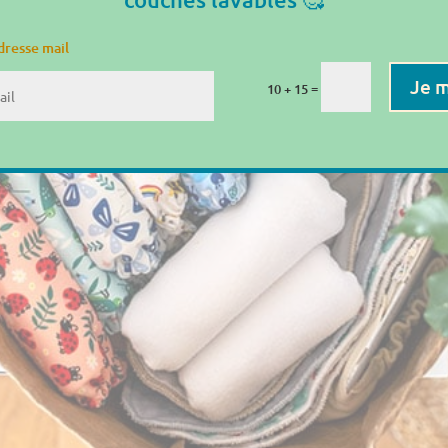
dresse mail
Je m
=
10 + 15